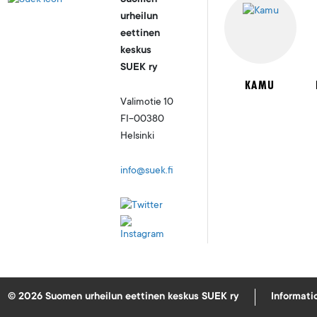
Suomen
urheilun
eettinen
keskus
SUEK ry
KAMU
Valimotie 10
FI-00380
Helsinki
info@suek.fi
© 2026 Suomen urheilun eettinen keskus SUEK ry
Informat