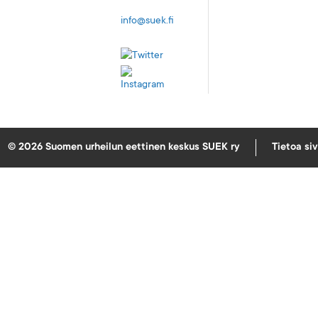
info@suek.fi
© 2026 Suomen urheilun eettinen keskus SUEK ry
Tietoa si