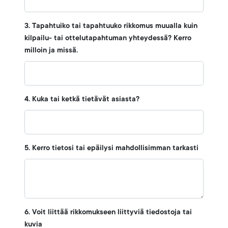
3. Tapahtuiko tai tapahtuuko rikkomus muualla kuin
kilpailu- tai ottelutapahtuman yhteydessä? Kerro
milloin ja missä.
4. Kuka tai ketkä tietävät asiasta?
5. Kerro tietosi tai epäilysi mahdollisimman tarkasti
6. Voit liittää rikkomukseen liittyviä tiedostoja tai
kuvia