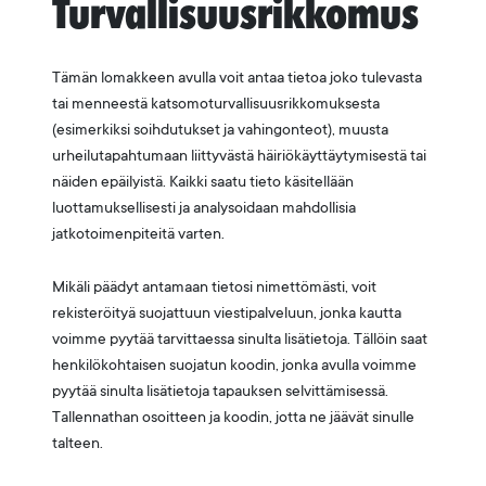
Turvallisuusrikkomus
Tämän lomakkeen avulla voit antaa tietoa joko tulevasta
tai menneestä katsomoturvallisuusrikkomuksesta
(esimerkiksi soihdutukset ja vahingonteot), muusta
urheilutapahtumaan liittyvästä häiriökäyttäytymisestä tai
näiden epäilyistä. Kaikki saatu tieto käsitellään
luottamuksellisesti ja analysoidaan mahdollisia
jatkotoimenpiteitä varten.
Mikäli päädyt antamaan tietosi nimettömästi, voit
rekisteröityä suojattuun viestipalveluun, jonka kautta
voimme pyytää tarvittaessa sinulta lisätietoja. Tällöin saat
henkilökohtaisen suojatun koodin, jonka avulla voimme
pyytää sinulta lisätietoja tapauksen selvittämisessä.
Tallennathan osoitteen ja koodin, jotta ne jäävät sinulle
talteen.