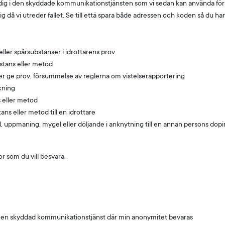
ig i den skyddade kommunikationstjänsten som vi sedan kan använda för att
då vi utreder fallet. Se till että spara både adressen och koden så du har t
ller spårsubstanser i idrottarens prov
bstans eller metod
ller ge prov, försummelse av reglerna om vistelserapportering
kning
s eller metod
tans eller metod till en idrottare
 uppmaning, mygel eller döljande i anknytning till en annan persons doping
or som du vill besvara.
ia en skyddad kommunikationstjänst där min anonymitet bevaras