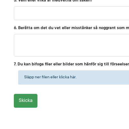
5. Vem eller vilka är medvetna om saken?
6. Berätta om det du vet eller misstänker så noggrant som m
7. Du kan bifoga filer eller bilder som hänför sig till förseelse
Släpp ner filen eller klicka här.
Skicka