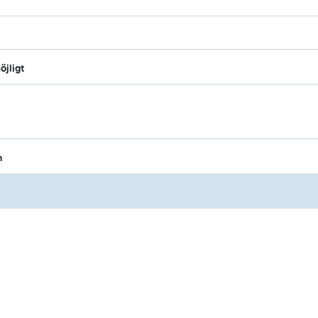
öjligt
n