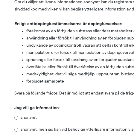
Om du väljer att lämna informationen anonymt kan du registrera d
skyddad kod med vilken vi kan begära ytterligare information av dig 
Enligt antidopingbestämmelserna är dopingförseelser:
förekomst av en förbjuden substans eller dess metaboliter e
användning eller försök till användning av en förbjuden su
undvikande av dopingkontroll, vägran att delta i kontroll e
manipulation eller försök till manipulation av dopingöverva
spridning eller försök till spridning av en förbjuden substan
överlåtelse eller försök till överlåtelse av en förbjuden subs
medskyldighet, det vill säga medhjälp, uppmuntran, bistånd,
förbjudet samarbete
Svara på följande frågor. Det är möjligt att endast svara på de fråg
Jag vill ge information:
anonymt
anonymt, men jag kan vid behov ge ytterligare information v